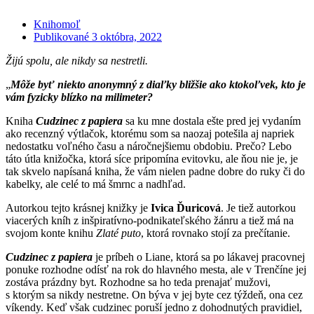
Knihomoľ
Publikované
3 októbra, 2022
Žijú spolu, ale nikdy sa nestretli.
„
Môže byť niekto anonymný z diaľky bližšie ako ktokoľvek, kto je
vám fyzicky blízko na milimeter?
Kniha
Cudzinec z papiera
sa ku mne dostala ešte pred jej vydaním
ako recenzný výtlačok, ktorému som sa naozaj potešila aj napriek
nedostatku voľného času a náročnejšiemu obdobiu. Prečo? Lebo
táto útla knižočka, ktorá síce pripomína evitovku, ale ňou nie je, je
tak skvelo napísaná kniha, že vám nielen padne dobre do ruky či do
kabelky, ale celé to má šmrnc a nadhľad.
Autorkou tejto krásnej knižky je
Ivica Ďuricová
. Je tiež autorkou
viacerých kníh z inšpiratívno-podnikateľského žánru a tiež má na
svojom konte knihu
Zlaté puto
, ktorá rovnako stojí za prečítanie.
Cudzinec z papiera
je príbeh o Liane, ktorá sa po lákavej pracovnej
ponuke rozhodne odísť na rok do hlavného mesta, ale v Trenčíne jej
zostáva prázdny byt. Rozhodne sa ho teda prenajať mužovi,
s ktorým sa nikdy nestretne. On býva v jej byte cez týždeň, ona cez
víkendy. Keď však cudzinec poruší jedno z dohodnutých pravidiel,