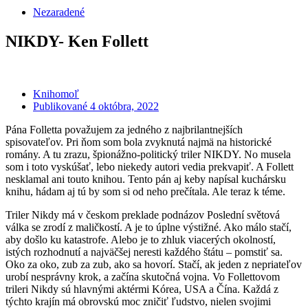
Nezaradené
NIKDY- Ken Follett
Knihomoľ
Publikované
4 októbra, 2022
Pána Folletta považujem za jedného z najbrilantnejších
spisovateľov. Pri ňom som bola zvyknutá najmä na historické
romány. A tu zrazu, špionážno-politický triler NIKDY. No musela
som i toto vyskúšať, lebo niekedy autori vedia prekvapiť. A Follett
nesklamal ani touto knihou. Tento pán aj keby napísal kuchársku
knihu, hádam aj tú by som si od neho prečítala. Ale teraz k téme.
Triler Nikdy má v českom preklade podnázov Poslední světová
válka se zrodí z maličkostí. A je to úplne výstižné. Ako málo stačí,
aby došlo ku katastrofe. Alebo je to zhluk viacerých okolností,
istých rozhodnutí a najväčšej neresti každého štátu – pomstiť sa.
Oko za oko, zub za zub, ako sa hovorí. Stačí, ak jeden z nepriateľov
urobí nesprávny krok, a začína skutočná vojna. Vo Follettovom
trileri Nikdy sú hlavnými aktérmi Kórea, USA a Čína. Každá z
týchto krajín má obrovskú moc zničiť ľudstvo, nielen svojimi