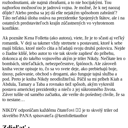
rozhodnutiami, ale najmä zbraňami, a to nie hocijakými. Tou
najhoršou možnosťou je jadrová vojna. Je možné, že k nej naozaj
dôjde? Alebo predsa sa jej dá ešte nejakým spôsobom zabrániť?
Táto neľahká úloha ostáva na prezidentke Spojených štátov, ale i na
ostatných predstaviteľoch krajín zúčastnených vo vyhrotenom
konflikte.
Ak poznáte Kena Folletta (ako autora), viete, že je to sčasti aj veľký
romantik. V deji sa takmer vždy stretnete s postavami, ktoré k sebe
majú blízko, ktoré niečo cítia a hľadajú svoju druhú polovicu. Nejde
o žiadne klišé, lebo autor to vie tak skvele zapliesť do príbehu,
dokonca aj do takého vojnového akým je triler Nikdy. Nečítate len o
bombách, strieľačkách, nebezpečesntve, špiónoch. Ale zároveň
kniha vecne opisuje to, čo sa vo svete deje, ako prebiehajú boje,
únosy, pašovanie, obchod s drogami, ako funguje tajná služba a
pod. Preto je kniha Nikdy neodložiteľná. Páčil sa mi príbeh Kiah a
Abdula, Tamary a Taba a rovnako tiež spôsob, akým vykreslil
postavu americkej prezidentky a niečo z jej súkromného života.
Záver tušíte od samého začiatku, ale veríte do pośednej chvíle, že sa
to nestane…
NIKDY odporúčam každému čitateľovi 👌🏻 je to skvelý triler od
skvelého PANA spisovateľa @kenfollettauthor
Zdieľať :