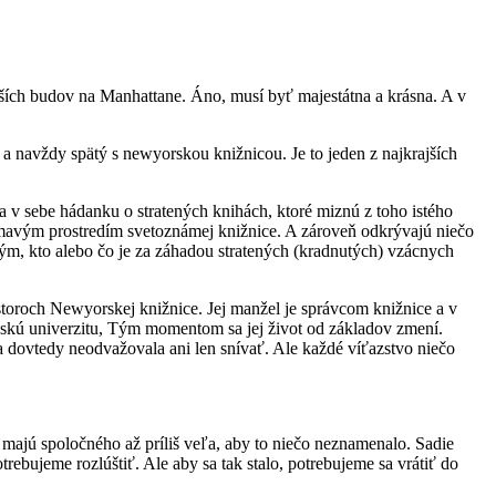
ajších budov na Manhattane. Áno, musí byť majestátna a krásna. A v
 a navždy spätý s newyorskou knižnicou. Je to jeden z najkrajších
a v sebe hádanku o stratených knihách, ktoré miznú z toho istého
jímavým prostredím svetoznámej knižnice. A zároveň odkrývajú niečo
d tým, kto alebo čo je za záhadou stratených (kradnutých) vzácnych
toroch Newyorskej knižnice. Jej manžel je správcom knižnice a v
jskú univerzitu, Tým momentom sa jej život od základov zmení.
sa dovtedy neodvažovala ani len snívať. Ale každé víťazstvo niečo
e majú spoločného až príliš veľa, aby to niečo neznamenalo. Sadie
rebujeme rozlúštiť. Ale aby sa tak stalo, potrebujeme sa vrátiť do