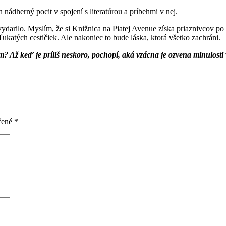
 nádherný pocit v spojení s literatúrou a príbehmi v nej.
vydarilo. Myslím, že si Knižnica na Piatej Avenue získa priaznivcov po 
ľukatých cestičiek. Ale nakoniec to bude láska, ktorá všetko zachráni.
m? Až keď je príliš neskoro, pochopí, aká vzácna je ozvena minulosti 
čené
*