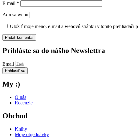
E-mail
*
Adresa webu
Uložiť moje meno, e-mail a webovú stránku v tomto prehliadači 
Prihláste sa do nášho Newslettra
Email
Prihlásiť sa
My :)
O nás
Recenzie
Obchod
Knihy
Moje objednávky