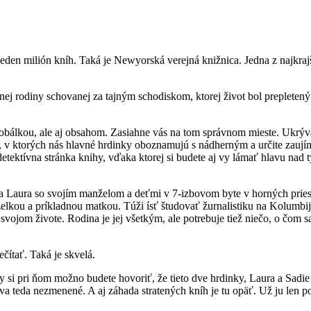
h jeden milión kníh. Taká je Newyorská verejná knižnica. Jedna z najkr
ej rodiny schovanej za tajným schodiskom, ktorej život bol prepletený
u obálkou, ale aj obsahom. Zasiahne vás na tom správnom mieste. Ukrýv
ky, v ktorých nás hlavné hrdinky oboznamujú s nádherným a určite zau
j detektívna stránka knihy, vďaka ktorej si budete aj vy lámať hlavu na
va Laura so svojím manželom a deťmi v 7-izbovom byte v horných pries
želkou a príkladnou matkou. Túži ísť študovať žurnalistiku na Kolumbi
 svojom živote. Rodina je jej všetkým, ale potrebuje tiež niečo, o čom 
ečítať. Taká je skvelá.
vy si pri ňom možno budete hovoriť, že tieto dve hrdinky, Laura a Sadi
a teda nezmenené. A aj záhada stratených kníh je tu opäť. Už ju len pot