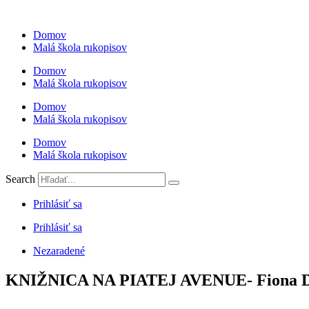
Preskočiť
na
Domov
obsah
Malá škola rukopisov
Domov
Malá škola rukopisov
Domov
Malá škola rukopisov
Domov
Malá škola rukopisov
Search
Prihlásiť sa
Prihlásiť sa
Nezaradené
KNIŽNICA NA PIATEJ AVENUE- Fiona D