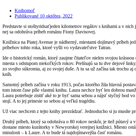
Knihomoľ
Publikované
10 októbra, 2022
Predstavte si stoštyridsaťjeden kilometrov regálov s knihami a v nic
nej sa odohráva príbeh románu Fiony Davisovej.
Knižnica na Piatej Avenue je nádherný, miestami dojímavý príbeh jedn
príbehov tohto roka, ktoré vyšli vo vydavateľstve Tatran.
Ide o historický román, ktorý zaujme čitateľov nielen svojou krásno
miesta s odstupom niekoľkých rokov. Prelínajú sa tu dve dejové lin
zo svojho súkromia, aj zo svojej duše. A tu sa už začína tak trochu a
kníh.
Samotný príbeh začína v roku 1913, počas ktorého žila hlavná posta
tom istom čase píše vlastnú knihu. Laura nechce byť len dobrou man
Laura potrebuje zistiť aké to je byť sama sebou a nájsť styčný bod vo
stojí. A to jej prinesie so sebou aj veľkú tragédiu.
Už viac nechcem z tejto knihy prezrádzať. Jednoducho si ju musíte pr
Druhý príbeh, ktorý sa odohráva o 80 rokov neskôr, je tiež pútavý a 
dostane miesto kurátorky v Newyorskej verejnej knižnici. Miesto ostáv
minulosti – k Laure. A to bude tá najdojímavejšia časť románu.