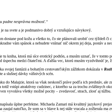
nou padne nesprávna možnosť.“
je na svete a je podmanivo dobrý a vzrušujúco návykový.
ám dostane pod kožu a všetko to, čo ste plánovali urobiť cez týždeň či 
é, ukradne vám spánok a nebudete vnímať nič okrem jej deja, postáv a n
e tu kniha, ktorá má síce erotický podtón, a musím uznať, že v tomto p
d úspechu medzi čitateľmi. A ďalšia vec, ktorú musím vyzdvihnúť je, že
aka svojej fantázii a bohatým cestovateľským zážitkom dokázala v
Rozh
te a slušnej dávky vášnivých scén.
ku do Malajzie, ktorá sa však neskončí práve podľa ich predstáv, ale 
otiž vstúpi atraktívny cudzinec, z ktorého sa za trochu zvláštnych oko
aven vyvoláva všetky možné pocity – zvedavosť, strach, zlosť aj túžbu. 
 napísala úplne perfektne. Michaela Zamari má kvalitný jazykový prejav
ma zaujal natoľko, že som sa v hlave k nej stále vracala a zožierala ma