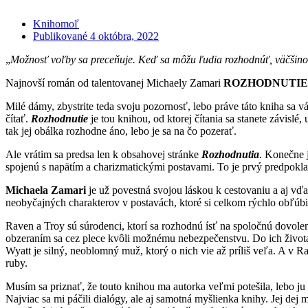
Knihomoľ
Publikované
4 októbra, 2022
„
Možnosť voľby sa preceňuje. Keď sa môžu ľudia rozhodnúť, väčši
Najnovší román od talentovanej Michaely Zamari
ROZHODNUTIE
Milé dámy, zbystrite teda svoju pozornosť, lebo práve táto kniha sa v
čítať.
Rozhodnutie
je tou knihou, od ktorej čítania sa stanete závisl
tak jej obálka rozhodne áno, lebo je sa na čo pozerať.
Ale vrátim sa predsa len k obsahovej stránke
Rozhodnutia
. Konečne j
spojenú s napätím a charizmatickými postavami. To je prvý predpokla
Michaela Zamari
je už povestná svojou láskou k cestovaniu a aj vď
neobyčajných charakterov v postavách, ktoré si celkom rýchlo obľúbi
Raven a Troy sú súrodenci, ktorí sa rozhodnú ísť na spoločnú dovolen
obzeraním sa cez plece kvôli možnému nebezpečenstvu. Do ich života t
Wyatt je silný, neoblomný muž, ktorý o nich vie až príliš veľa. A v R
ruby.
Musím sa priznať, že touto knihou ma autorka veľmi potešila, lebo ju
Najviac sa mi páčili dialógy, ale aj samotná myšlienka knihy. Jej dej 