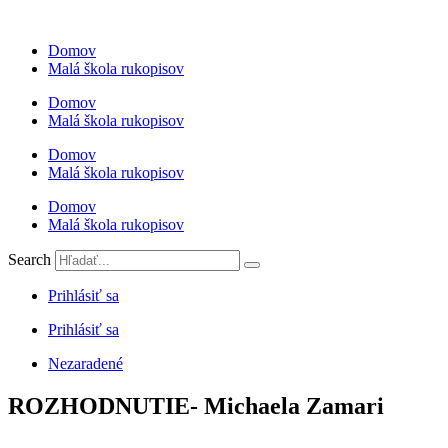
Preskočiť
na
Domov
obsah
Malá škola rukopisov
Domov
Malá škola rukopisov
Domov
Malá škola rukopisov
Domov
Malá škola rukopisov
Search
Prihlásiť sa
Prihlásiť sa
Nezaradené
ROZHODNUTIE- Michaela Zamari