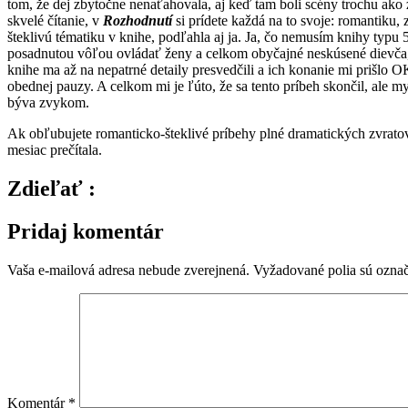
tom, že dej zbytočne nenaťahovala, aj keď tam boli scény trochu ako z
skvelé čítanie, v
Rozhodnutí
si prídete každá na to svoje: romantiku
šteklivú tématiku v knihe, podľahla aj ja. Ja, čo nemusím knihy typ
posadnutou vôľou ovládať ženy a celkom obyčajné neskúsené dievča, k
knihe ma až na nepatrné detaily presvedčili a ich konanie mi prišlo
obednej pauzy. A celkom mi je ľúto, že sa tento príbeh skončil, ale my
býva zvykom.
Ak obľubujete romanticko-šteklivé príbehy plné dramatických zvratov
mesiac prečítala.
Zdieľať :
Pridaj komentár
Vaša e-mailová adresa nebude zverejnená.
Vyžadované polia sú ozna
Komentár
*