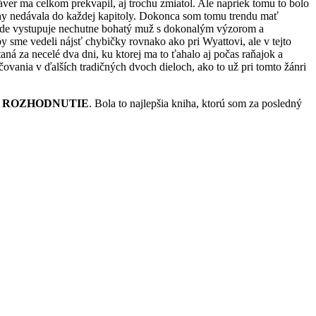
záver ma celkom prekvapil, aj trochu zmiatol. Ale napriek tomu to bolo
knihy nedávala do každej kapitoly. Dokonca som tomu trendu mať
y, kde vystupuje nechutne bohatý muž s dokonalým výzorom a
 sme vedeli nájsť chybičky rovnako ako pri Wyattovi, ale v tejto
aná za necelé dva dni, ku ktorej ma to ťahalo aj počas raňajok a
ačovania v ďalších tradičných dvoch dieloch, ako to už pri tomto žánri
i
ROZHODNUTIE
. Bola to najlepšia kniha, ktorú som za posledný