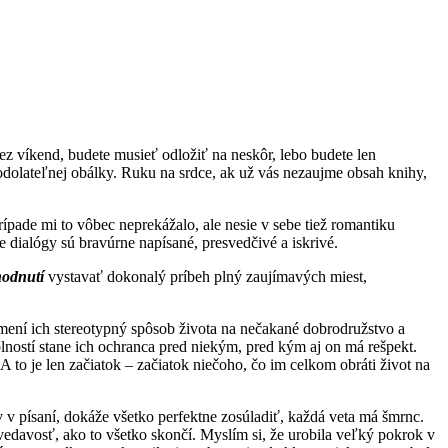
cez víkend, budete musieť odložiť na neskôr, lebo budete len
eodolateľnej obálky. Ruku na srdce, ak už vás nezaujme obsah knihy,
rípade mi to vôbec neprekážalo, ale nesie v sebe tiež romantiku
 dialógy sú bravúrne napísané, presvedčivé a iskrivé.
odnutí
vystavať dokonalý príbeh plný zaujímavých miest,
zmení ich stereotypný spôsob života na nečakané dobrodružstvo a
lností stane ich ochranca pred niekým, pred kým aj on má rešpekt.
A to je len začiatok – začiatok niečoho, čo im celkom obráti život na
 v písaní, dokáže všetko perfektne zosúladiť, každá veta má šmrnc.
 zvedavosť, ako to všetko skončí. Myslím si, že urobila veľký pokrok v