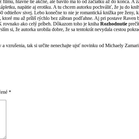
 filmu, hlavne tie akčné, ale bavilo ma to od začiatku až do konca. A 
, zápletku, napätie aj erotiku. A tu chcem autorku pochváliť, že ju do 
u 50 odtieňov sivej. Lebo konečne to nie je romantická knižka pre žen
toré mu až príliš rýchlo bez zábran podľahne. Aj pri postave Raven by
 OK rovnako ako celý príbeh. Dôkazom toho je kniha
Rozhodnutie
prečít
slím si, že autorka urobila dobre, že sa tentokrát nevydala cestou pokr
 a vzrušenia, tak si určite nenechajte ujsť novinku od Michaely Zamar
čené
*