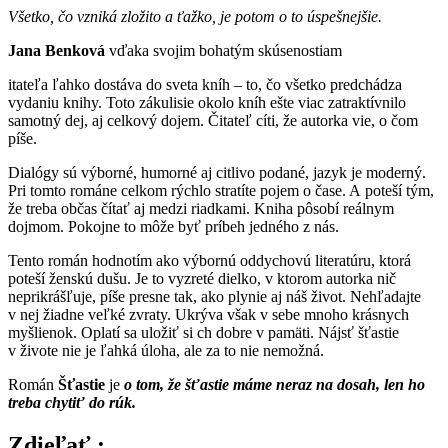
Všetko, čo vzniká zložito a ťažko, je potom o to úspešnejšie.
Jana Benková
vďaka svojim bohatým skúsenostiam
itateľa ľahko dostáva do sveta kníh – to, čo všetko predchádza
vydaniu knihy. Toto zákulisie okolo kníh ešte viac zatraktívnilo
samotný dej, aj celkový dojem. Čitateľ cíti, že autorka vie, o čom
píše.
Dialógy sú výborné, humorné aj citlivo podané, jazyk je moderný.
Pri tomto románe celkom rýchlo stratíte pojem o čase. A poteší tým,
že treba občas čítať aj medzi riadkami. Kniha pôsobí reálnym
dojmom. Pokojne to môže byť príbeh jedného z nás.
Tento román hodnotím ako výbornú oddychovú literatúru, ktorá
poteší ženskú dušu. Je to vyzreté dielko, v ktorom autorka nič
neprikrášľuje, píše presne tak, ako plynie aj náš život. Nehľadajte
v nej žiadne veľké zvraty. Ukrýva však v sebe mnoho krásnych
myšlienok. Oplatí sa uložiť si ch dobre v pamäti. Nájsť šťastie
v živote nie je ľahká úloha, ale za to nie nemožná.
Román
Šťastie
je
o
tom, že šťastie máme neraz na dosah, len ho
treba chytiť do rúk.
Zdieľať :