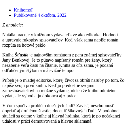
Knihomoľ
Publikované
4 októbra, 2022
Z anotácie:
Natália pracuje v knižnom vydavateľstve ako editorka. Hodnotí
a upravuje rukopisy spisovateľov. Keď však sama napíše román,
rozpúta sa hotové peklo.
Kniha
Šťastie
je najnovším románom z pera známej spisovateľky
Jany Benkovej. Je to pútavo napísaný román pre ženy, ktorý
nezaberie veľa času na čítanie. Kniha sa číta sama, je podaná
odľahčeným štýlom a má svižné tempo.
Príbeh je o mladej editorke, ktorej život sa obráti naruby po tom, čo
napíše svoju prvú knihu. Keď ju predostrie svojmu
zamestnávateľovi na možné vydanie, nielen že knihu odmietne
vydať, ale vyhodia ju dokonca aj z práce.
V čom spočíva problém dnešných ľudí? Závisť, neschopnosť
dopriať aj druhému šťastie, doceniť šikovných ľudí. V podobnej
situácii sa ocitne v knihe aj hlavná hrdinka, ktorá je po nečakanej
udalosti v práci demotivovaná a hlavne sklamaná.