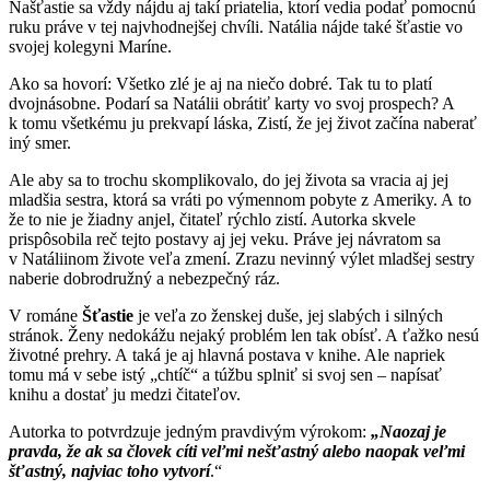
Našťastie sa vždy nájdu aj takí priatelia, ktorí vedia podať pomocnú
ruku práve v tej najvhodnejšej chvíli. Natália nájde také šťastie vo
svojej kolegyni Maríne.
Ako sa hovorí: Všetko zlé je aj na niečo dobré. Tak tu to platí
dvojnásobne. Podarí sa Natálii obrátiť karty vo svoj prospech? A
k tomu všetkému ju prekvapí láska, Zistí, že jej život začína naberať
iný smer.
Ale aby sa to trochu skomplikovalo, do jej života sa vracia aj jej
mladšia sestra, ktorá sa vráti po výmennom pobyte z Ameriky. A to
že to nie je žiadny anjel, čitateľ rýchlo zistí. Autorka skvele
prispôsobila reč tejto postavy aj jej veku. Práve jej návratom sa
v Natáliinom živote veľa zmení. Zrazu nevinný výlet mladšej sestry
naberie dobrodružný a nebezpečný ráz.
V románe
Šťastie
je veľa zo ženskej duše, jej slabých i silných
stránok. Ženy nedokážu nejaký problém len tak obísť. A ťažko nesú
životné prehry. A taká je aj hlavná postava v knihe. Ale napriek
tomu má v sebe istý „chtíč“ a túžbu splniť si svoj sen – napísať
knihu a dostať ju medzi čitateľov.
Autorka to potvrdzuje jedným pravdivým výrokom:
„Naozaj je
pravda, že ak sa človek cíti veľmi nešťastný alebo naopak veľmi
šťastný, najviac toho vytvorí
.“