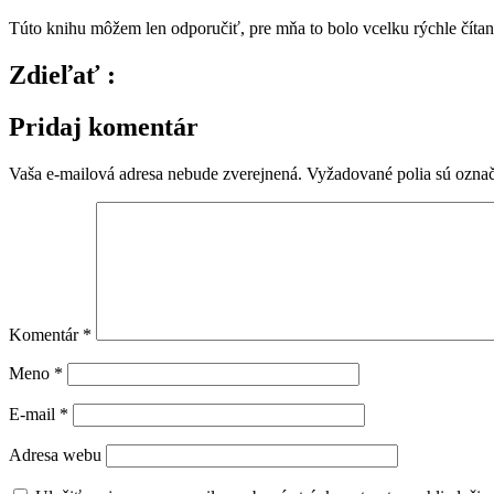
Túto knihu môžem len odporučiť, pre mňa to bolo vcelku rýchle čítani
Zdieľať :
Pridaj komentár
Vaša e-mailová adresa nebude zverejnená.
Vyžadované polia sú ozna
Komentár
*
Meno
*
E-mail
*
Adresa webu