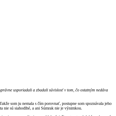
 správne usporiadali a zbadali súvislosť v tom, čo ostatným nedáva
. Takže som ju nemala s čím porovnať, postupne som spoznávala jeho
ta nie sú siahodlhé, a ani Súmrak nie je výnimkou.