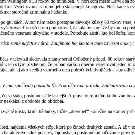
mom Wistingom o 33 rokov do minulosti. V nórskom meste Larvik sa zo
ateľmi. Vyšetrovania sa ujmú jeho skúsenejší kolegovia. Nečakane sa v
 takmer storočnú kriminálnu hádanku.
i po guľkách. Autor nám takto postupne dávkuje kúsky 60 rokov starej sk
 vyšetrovateľ vo všetkom podporoval, čakala by som, že by mu na posil
eného veterána ukrytého v stodole. Potrebuje zistiť, kto bol šofér, komu
erách zamknutých zvnútra. Zaujímalo ho, kto tam auto zaviezol a ukryl 
bčas v televízii sledovala známy seriál Odložený prípad. 60 rokov star
eriáli, len s tým rozdielom, že prípad väčšou mierou vyšetroval jeden 
ajta, ale aj ako vcelku vzorného otca polročných dvojičiek a starostliv
 V tom spočívala podstata lži. Prikrášľovala pravdu. Zahladzovala ch
sa stalo, postupne stále jasnejší. A práve to robí túto knihu zaujímav
tor neskákal z obdobia do obdobia.
ť zvyšné kúsky krimi hádanky, túžite „dovidieť“ konečne na koniec prí
.
osti, nájdenia všetkých stôp, ktoré po činoch druhých zostali. A až v
, charakterovo silné postavy, tajomstvá a postupné odhaľovanie pravdy