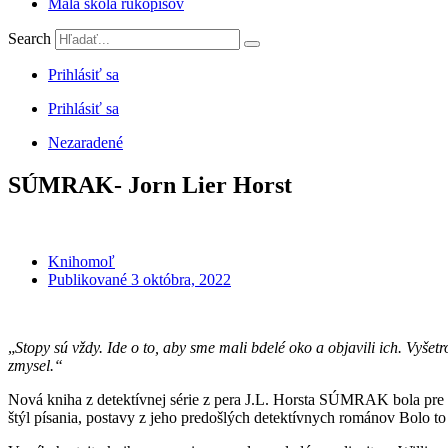
Malá škola rukopisov
Search
Prihlásiť sa
Prihlásiť sa
Nezaradené
SÚMRAK- Jorn Lier Horst
Knihomoľ
Publikované
3 októbra, 2022
„
Stopy sú vždy. Ide o to, aby sme mali bdelé oko a objavili ich. Vyše
zmysel.“
Nová kniha z detektívnej série z pera J.L. Horsta SÚMRAK bola pre 
štýl písania, postavy z jeho predošlých detektívnych románov Bolo to