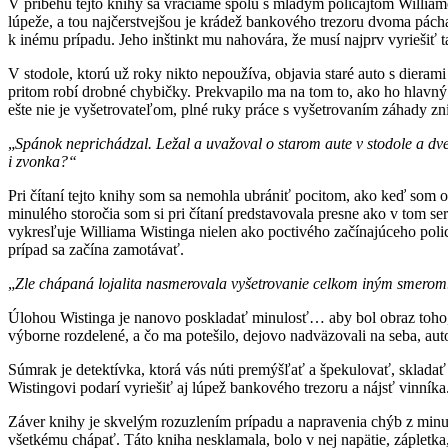
V príbehu tejto knihy sa vraciame spolu s mladým policajtom Willia
lúpeže, a tou najčerstvejšou je krádež bankového trezoru dvoma pách
k inému prípadu. Jeho inštinkt mu nahovára, že musí najprv vyriešiť
V stodole, ktorú už roky nikto nepoužíva, objavia staré auto s dieram
pritom robí drobné chybičky. Prekvapilo ma na tom to, ako ho hlavný
ešte nie je vyšetrovateľom, plné ruky práce s vyšetrovaním záhady znič
„
Spánok neprichádzal. Ležal a uvažoval o starom aute v stodole a dv
i zvonka?“
Pri čítaní tejto knihy som sa nemohla ubrániť pocitom, ako keď som o
minulého storočia som si pri čítaní predstavovala presne ako v tom s
vykresľuje Williama Wistinga nielen ako poctivého začínajúceho polic
prípad sa začína zamotávať.
„
Zle chápaná lojalita nasmerovala vyšetrovanie celkom iným smerom.
Úlohou Wistinga je nanovo poskladať minulosť… aby bol obraz toho, čo 
výborne rozdelené, a čo ma potešilo, dejovo nadväzovali na seba, au
Súmrak je detektívka, ktorá vás núti premýšľať a špekulovať, sklada
Wistingovi podarí vyriešiť aj lúpež bankového trezoru a nájsť vinníka
Záver knihy je skvelým rozuzlením prípadu a napravenia chýb z minul
všetkému chápať. Táto kniha nesklamala, bolo v nej napätie, zápletka