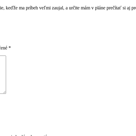
e, keďže ma príbeh veľmi zaujal, a určite mám v pláne prečítať si aj pr
čené
*