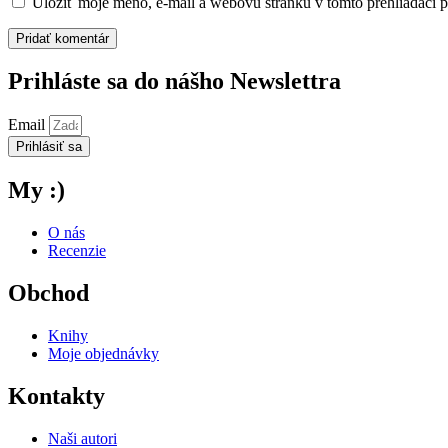
Uložiť moje meno, e-mail a webovú stránku v tomto prehliadači 
Prihláste sa do nášho Newslettra
Email
Prihlásiť sa
My :)
O nás
Recenzie
Obchod
Knihy
Moje objednávky
Kontakty
Naši autori