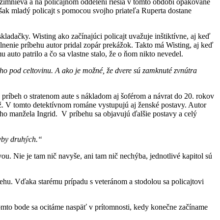
zimnieva a na policajnom oddelení riešia v tomto období opakované
šak mladý policajt s pomocou svojho priateľa Ruperta dostane
ladačky. Wisting ako začínajúci policajt uvažuje inštiktívne, aj keď
nenie príbehu autor pridal zopár prekážok. Takto má Wisting, aj keď
 auto patrilo a čo sa vlastne stalo, že o ňom nikto nevedel.
ho pod celtovinu. A ako je možné, že dvere sú zamknuté zvnútra
ý príbeh o stratenom aute s nákladom aj šoférom a návrat do 20. rokov
muž. V tomto detektívnom románe vystupujú aj ženské postavy. Autor
ého manžela Ingrid. V príbehu sa objavujú ďalšie postavy a celý
yby druhých.“
ou. Nie je tam nič navyše, ani tam nič nechýba, jednotlivé kapitol sú
behu. Vďaka starému prípadu s veteránom a stodolou sa policajtovi
 tomto bode sa ocitáme naspäť v prítomnosti, kedy konečne začíname
.